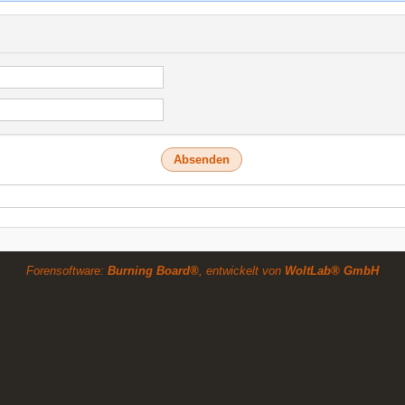
Forensoftware:
Burning Board®
, entwickelt von
WoltLab® GmbH