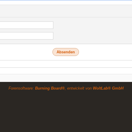
Forensoftware:
Burning Board®
, entwickelt von
WoltLab® GmbH