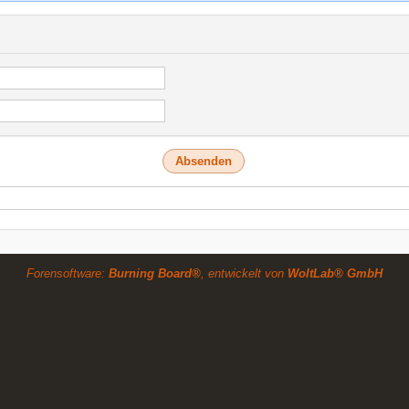
Forensoftware:
Burning Board®
, entwickelt von
WoltLab® GmbH