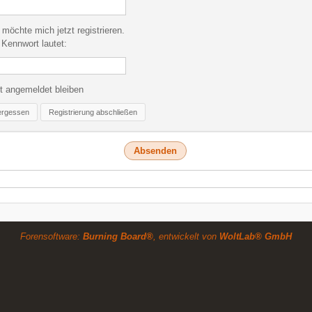
 möchte mich jetzt registrieren.
Kennwort lautet:
t angemeldet bleiben
ergessen
Registrierung abschließen
Forensoftware:
Burning Board®
, entwickelt von
WoltLab® GmbH