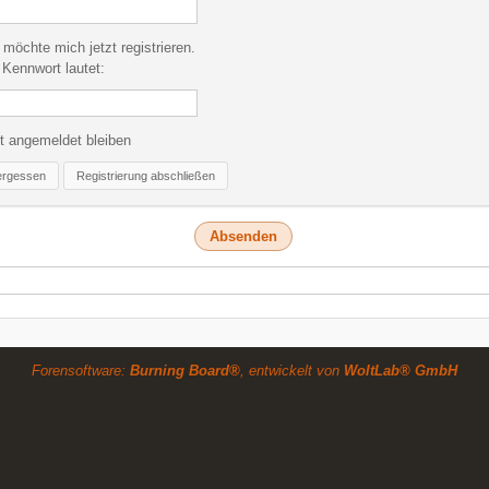
 möchte mich jetzt registrieren.
Kennwort lautet:
t angemeldet bleiben
ergessen
Registrierung abschließen
Forensoftware:
Burning Board®
, entwickelt von
WoltLab® GmbH