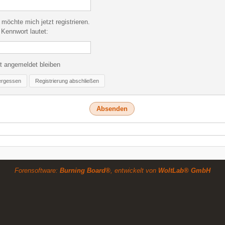
 möchte mich jetzt registrieren.
Kennwort lautet:
t angemeldet bleiben
ergessen
Registrierung abschließen
Forensoftware:
Burning Board®
, entwickelt von
WoltLab® GmbH