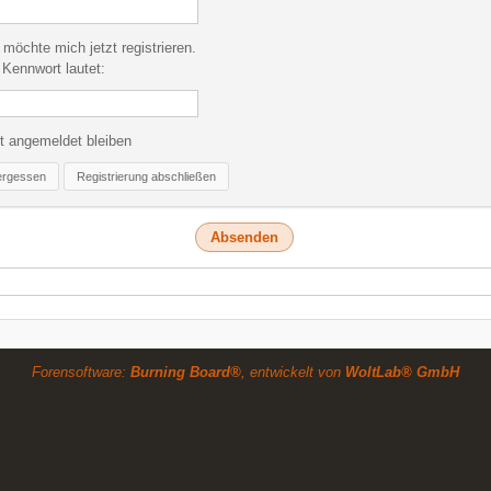
 möchte mich jetzt registrieren.
Kennwort lautet:
t angemeldet bleiben
ergessen
Registrierung abschließen
Forensoftware:
Burning Board®
, entwickelt von
WoltLab® GmbH