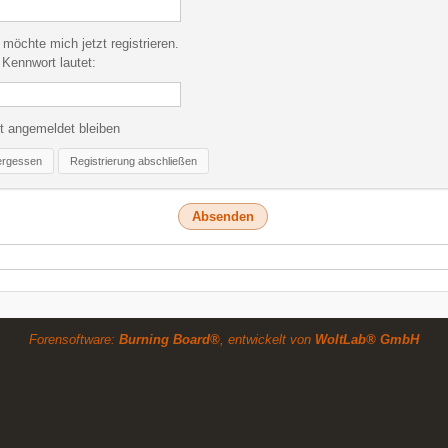
 möchte mich jetzt registrieren.
Kennwort lautet:
t angemeldet bleiben
ergessen
Registrierung abschließen
Forensoftware:
Burning Board®
, entwickelt von
WoltLab® GmbH