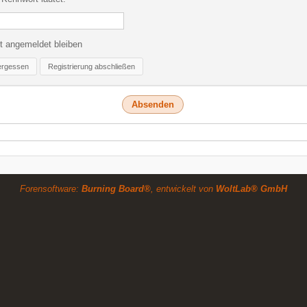
t angemeldet bleiben
ergessen
Registrierung abschließen
Forensoftware:
Burning Board®
, entwickelt von
WoltLab® GmbH