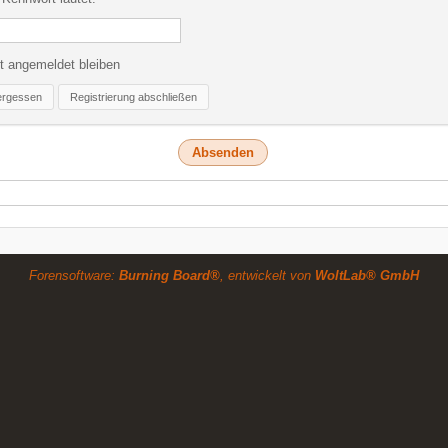
t angemeldet bleiben
ergessen
Registrierung abschließen
Forensoftware:
Burning Board®
, entwickelt von
WoltLab® GmbH