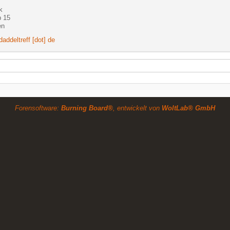
k
 15
en
daddeltreff [dot] de
Forensoftware:
Burning Board®
, entwickelt von
WoltLab® GmbH