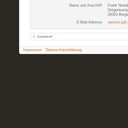
Name und Anschrift
Frank Nowa
Drögenkamp
29303 Berg
E-Mail-Adresse
service [at] 
Daddeltreff
Impressum
Datenschutzerklärung