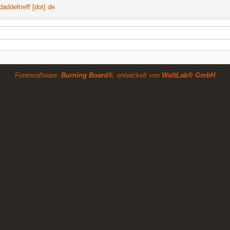
daddeltreff [dot] de
Forensoftware:
Burning Board®
, entwickelt von
WoltLab® GmbH