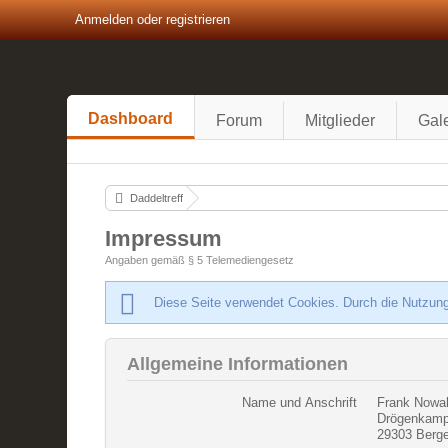
Anmelden oder registrieren
Dashboard
Forum
Mitglieder
Gale
Daddeltreff
Impressum
Angaben gemäß § 5 Telemediengesetz
Diese Seite verwendet Cookies. Durch die Nutzung
Allgemeine Informationen
Name und Anschrift
Frank Nowa
Drögenkamp
29303 Berg