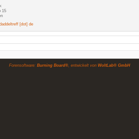
k
 15
en
daddeltreff [dot] de
Forensoftware:
Burning Board®
, entwickelt von
WoltLab® GmbH