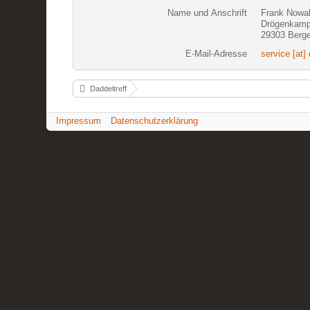
Name und Anschrift
Frank Nowa
Drögenkamp
29303 Berg
E-Mail-Adresse
service [at] 
Daddeltreff
Impressum
Datenschutzerklärung