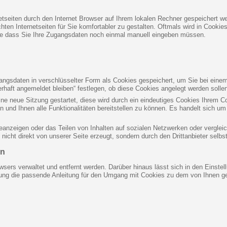
netseiten durch den Internet Browser auf Ihrem lokalen Rechner gespeichert we
en Internetseiten für Sie komfortabler zu gestalten. Oftmals wird in Cookies
ne dass Sie Ihre Zugangsdaten noch einmal manuell eingeben müssen.
gsdaten in verschlüsselter Form als Cookies gespeichert, um Sie bei einem
rhaft angemeldet bleiben“ festlegen, ob diese Cookies angelegt werden solle
eine neue Sitzung gestartet, diese wird durch ein eindeutiges Cookies Ihrem 
n und Ihnen alle Funktionalitäten bereitstellen zu können. Es handelt sich 
eanzeigen oder das Teilen von Inhalten auf sozialen Netzwerken oder verglei
icht direkt von unserer Seite erzeugt, sondern durch den Drittanbieter selbst
en
wsers verwaltet und entfernt werden. Darüber hinaus lässt sich in den Einst
stung die passende Anleitung für den Umgang mit Cookies zu dem von Ihnen ge