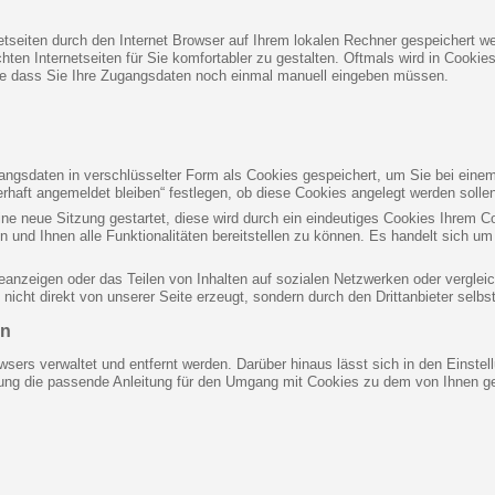
netseiten durch den Internet Browser auf Ihrem lokalen Rechner gespeichert we
en Internetseiten für Sie komfortabler zu gestalten. Oftmals wird in Cookies
ne dass Sie Ihre Zugangsdaten noch einmal manuell eingeben müssen.
gsdaten in verschlüsselter Form als Cookies gespeichert, um Sie bei einem
rhaft angemeldet bleiben“ festlegen, ob diese Cookies angelegt werden solle
eine neue Sitzung gestartet, diese wird durch ein eindeutiges Cookies Ihrem 
n und Ihnen alle Funktionalitäten bereitstellen zu können. Es handelt sich 
eanzeigen oder das Teilen von Inhalten auf sozialen Netzwerken oder verglei
icht direkt von unserer Seite erzeugt, sondern durch den Drittanbieter selbst
en
wsers verwaltet und entfernt werden. Darüber hinaus lässt sich in den Einst
stung die passende Anleitung für den Umgang mit Cookies zu dem von Ihnen ge