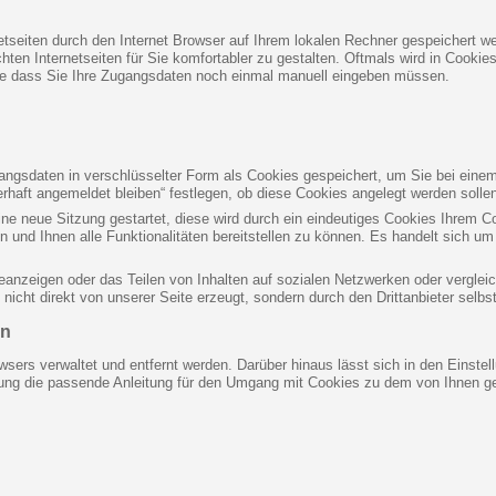
netseiten durch den Internet Browser auf Ihrem lokalen Rechner gespeichert we
en Internetseiten für Sie komfortabler zu gestalten. Oftmals wird in Cookies
ne dass Sie Ihre Zugangsdaten noch einmal manuell eingeben müssen.
gsdaten in verschlüsselter Form als Cookies gespeichert, um Sie bei einem
rhaft angemeldet bleiben“ festlegen, ob diese Cookies angelegt werden solle
eine neue Sitzung gestartet, diese wird durch ein eindeutiges Cookies Ihrem 
n und Ihnen alle Funktionalitäten bereitstellen zu können. Es handelt sich 
eanzeigen oder das Teilen von Inhalten auf sozialen Netzwerken oder verglei
icht direkt von unserer Seite erzeugt, sondern durch den Drittanbieter selbst
en
wsers verwaltet und entfernt werden. Darüber hinaus lässt sich in den Einst
stung die passende Anleitung für den Umgang mit Cookies zu dem von Ihnen ge