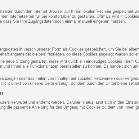
netseiten durch den Internet Browser auf Ihrem lokalen Rechner gespeichert we
en Internetseiten für Sie komfortabler zu gestalten. Oftmals wird in Cookies
ne dass Sie Ihre Zugangsdaten noch einmal manuell eingeben müssen.
gsdaten in verschlüsselter Form als Cookies gespeichert, um Sie bei einem
rhaft angemeldet bleiben“ festlegen, ob diese Cookies angelegt werden solle
eine neue Sitzung gestartet, diese wird durch ein eindeutiges Cookies Ihrem 
n und Ihnen alle Funktionalitäten bereitstellen zu können. Es handelt sich 
eanzeigen oder das Teilen von Inhalten auf sozialen Netzwerken oder verglei
icht direkt von unserer Seite erzeugt, sondern durch den Drittanbieter selbst
en
wsers verwaltet und entfernt werden. Darüber hinaus lässt sich in den Einst
stung die passende Anleitung für den Umgang mit Cookies zu dem von Ihnen ge