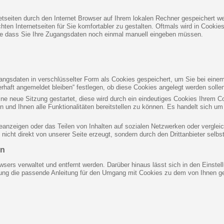
netseiten durch den Internet Browser auf Ihrem lokalen Rechner gespeichert we
en Internetseiten für Sie komfortabler zu gestalten. Oftmals wird in Cookies
ne dass Sie Ihre Zugangsdaten noch einmal manuell eingeben müssen.
gsdaten in verschlüsselter Form als Cookies gespeichert, um Sie bei einem
rhaft angemeldet bleiben“ festlegen, ob diese Cookies angelegt werden solle
eine neue Sitzung gestartet, diese wird durch ein eindeutiges Cookies Ihrem 
n und Ihnen alle Funktionalitäten bereitstellen zu können. Es handelt sich 
eanzeigen oder das Teilen von Inhalten auf sozialen Netzwerken oder verglei
icht direkt von unserer Seite erzeugt, sondern durch den Drittanbieter selbst
en
wsers verwaltet und entfernt werden. Darüber hinaus lässt sich in den Einst
stung die passende Anleitung für den Umgang mit Cookies zu dem von Ihnen ge