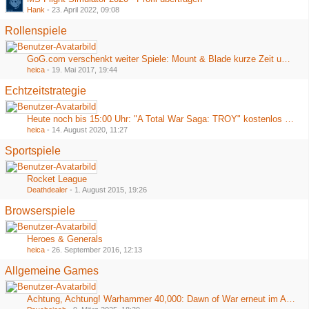
Hank
-
23. April 2022, 09:08
Rollenspiele
GoG.com verschenkt weiter Spiele: Mount & Blade kurze Zeit umsonst
heica
-
19. Mai 2017, 19:44
Echtzeitstrategie
Heute noch bis 15:00 Uhr: "A Total War Saga: TROY" kostenlos bei Epic
heica
-
14. August 2020, 11:27
Sportspiele
Rocket League
Deathdealer
-
1. August 2015, 19:26
Browserspiele
Heroes & Generals
heica
-
26. September 2016, 12:13
Allgemeine Games
Achtung, Achtung! Warhammer 40,000: Dawn of War erneut im Angebot bei Steam