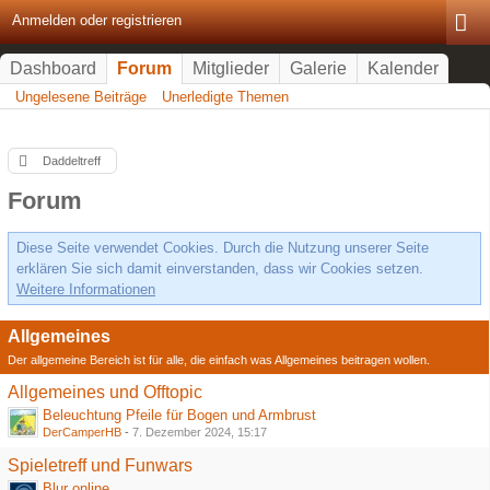
Anmelden oder registrieren
Dashboard
Forum
Mitglieder
Galerie
Kalender
Ungelesene Beiträge
Unerledigte Themen
Daddeltreff
Forum
Diese Seite verwendet Cookies. Durch die Nutzung unserer Seite
erklären Sie sich damit einverstanden, dass wir Cookies setzen.
Weitere Informationen
Allgemeines
Der allgemeine Bereich ist für alle, die einfach was Allgemeines beitragen wollen.
Allgemeines und Offtopic
Beleuchtung Pfeile für Bogen und Armbrust
DerCamperHB
-
7. Dezember 2024, 15:17
Spieletreff und Funwars
Blur online