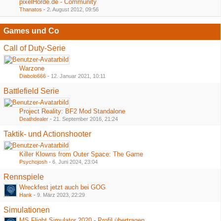
pixelHorde.de - Community
Thanatos
-
2. August 2012, 09:56
Games und Co
Call of Duty-Serie
Warzone
Diabolo666
-
12. Januar 2021, 10:11
Battlefield Serie
Project Reality: BF2 Mod Standalone
Deathdealer
-
21. September 2016, 21:24
Taktik- und Actionshooter
Killer Klowns from Outer Space: The Game
Psychojosh
-
6. Juni 2024, 23:04
Rennspiele
Wreckfest jetzt auch bei GOG
Hank
-
9. März 2023, 22:29
Simulationen
MS Flight Simulator 2020 - Profil übertragen