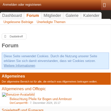
Anmelden oder registrieren
Dashboard
Forum
Mitglieder
Galerie
Kalender
Ungelesene Beiträge
Unerledigte Themen
Daddeltreff
Forum
Diese Seite verwendet Cookies. Durch die Nutzung unserer Seite
erklären Sie sich damit einverstanden, dass wir Cookies setzen.
Weitere Informationen
Allgemeines
Der allgemeine Bereich ist für alle, die einfach was Allgemeines beitragen wollen.
Allgemeines und Offtopic
Beleuchtung Pfeile für Bogen und Armbrust
DerCamperHB
-
7. Dezember 2024, 15:17
Spieletreff und Funwars