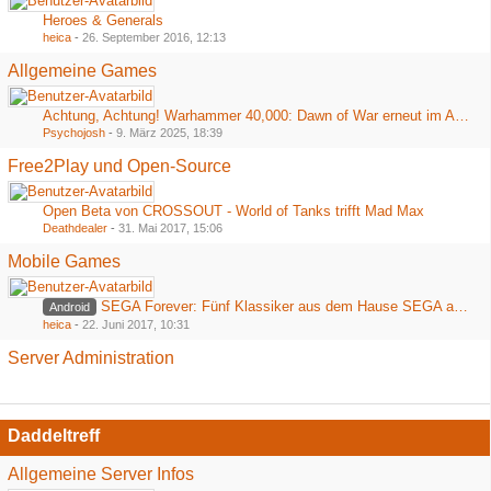
Heroes & Generals
heica
-
26. September 2016, 12:13
Allgemeine Games
Achtung, Achtung! Warhammer 40,000: Dawn of War erneut im Angebot bei Steam
Psychojosh
-
9. März 2025, 18:39
Free2Play und Open-Source
Open Beta von CROSSOUT - World of Tanks trifft Mad Max
Deathdealer
-
31. Mai 2017, 15:06
Mobile Games
SEGA Forever: Fünf Klassiker aus dem Hause SEGA ab heute kostenlos im Playstore
Android
heica
-
22. Juni 2017, 10:31
Server Administration
Daddeltreff
Allgemeine Server Infos