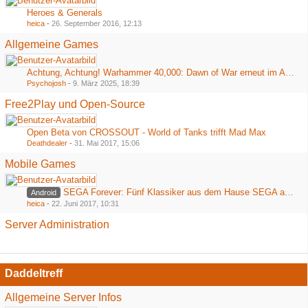
Heroes & Generals
heica
-
26. September 2016, 12:13
Allgemeine Games
Achtung, Achtung! Warhammer 40,000: Dawn of War erneut im Angebot bei Steam
Psychojosh
-
9. März 2025, 18:39
Free2Play und Open-Source
Open Beta von CROSSOUT - World of Tanks trifft Mad Max
Deathdealer
-
31. Mai 2017, 15:06
Mobile Games
SEGA Forever: Fünf Klassiker aus dem Hause SEGA ab heute kostenlos im Playstore
Android
heica
-
22. Juni 2017, 10:31
Server Administration
Daddeltreff
Allgemeine Server Infos