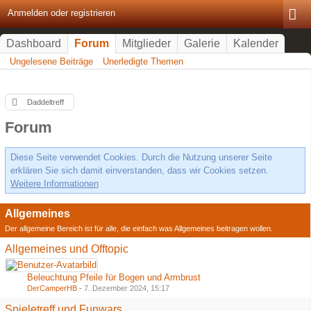
Anmelden oder registrieren
Dashboard
Forum
Mitglieder
Galerie
Kalender
Ungelesene Beiträge
Unerledigte Themen
Daddeltreff
Forum
Diese Seite verwendet Cookies. Durch die Nutzung unserer Seite
erklären Sie sich damit einverstanden, dass wir Cookies setzen.
Weitere Informationen
Allgemeines
Der allgemeine Bereich ist für alle, die einfach was Allgemeines beitragen wollen.
Allgemeines und Offtopic
Beleuchtung Pfeile für Bogen und Armbrust
DerCamperHB
-
7. Dezember 2024, 15:17
Spieletreff und Funwars