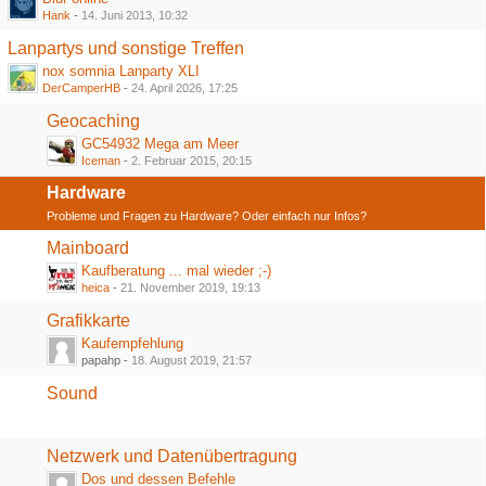
Hank
-
14. Juni 2013, 10:32
Lanpartys und sonstige Treffen
nox somnia Lanparty XLI
DerCamperHB
-
24. April 2026, 17:25
Geocaching
GC54932 Mega am Meer
Iceman
-
2. Februar 2015, 20:15
Hardware
Probleme und Fragen zu Hardware? Oder einfach nur Infos?
Mainboard
Kaufberatung ... mal wieder ;-)
heica
-
21. November 2019, 19:13
Grafikkarte
Kaufempfehlung
papahp -
18. August 2019, 21:57
Sound
Netzwerk und Datenübertragung
Dos und dessen Befehle