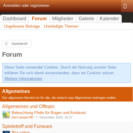
Anmelden oder registrieren
Dashboard
Forum
Mitglieder
Galerie
Kalender
Ungelesene Beiträge
Unerledigte Themen
Daddeltreff
Forum
Diese Seite verwendet Cookies. Durch die Nutzung unserer Seite
erklären Sie sich damit einverstanden, dass wir Cookies setzen.
Weitere Informationen
Allgemeines
Der allgemeine Bereich ist für alle, die einfach was Allgemeines beitragen wollen.
Allgemeines und Offtopic
Beleuchtung Pfeile für Bogen und Armbrust
DerCamperHB
-
7. Dezember 2024, 15:17
Spieletreff und Funwars
Blur online