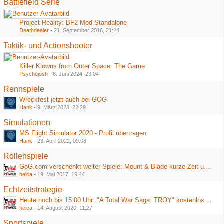
Battlefield Serie
Project Reality: BF2 Mod Standalone
Deathdealer
-
21. September 2016, 21:24
Taktik- und Actionshooter
Killer Klowns from Outer Space: The Game
Psychojosh
-
6. Juni 2024, 23:04
Rennspiele
Wreckfest jetzt auch bei GOG
Hank
-
9. März 2023, 22:29
Simulationen
MS Flight Simulator 2020 - Profil übertragen
Hank
-
23. April 2022, 09:08
Rollenspiele
GoG.com verschenkt weiter Spiele: Mount & Blade kurze Zeit umsonst
heica
-
19. Mai 2017, 19:44
Echtzeitstrategie
Heute noch bis 15:00 Uhr: "A Total War Saga: TROY" kostenlos bei Epic
heica
-
14. August 2020, 11:27
Sportspiele