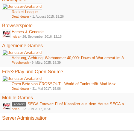
Rocket League
Deathdealer
-
1. August 2015, 19:26
Browserspiele
Heroes & Generals
heica
-
26. September 2016, 12:13
Allgemeine Games
Achtung, Achtung! Warhammer 40,000: Dawn of War erneut im Angebot bei Steam
Psychojosh
-
9. März 2025, 18:39
Free2Play und Open-Source
Open Beta von CROSSOUT - World of Tanks trifft Mad Max
Deathdealer
-
31. Mai 2017, 15:06
Mobile Games
SEGA Forever: Fünf Klassiker aus dem Hause SEGA ab heute kostenlos im Playstore
Android
heica
-
22. Juni 2017, 10:31
Server Administration