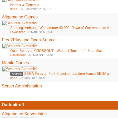
Heroes & Generals
heica
-
26. September 2016, 12:13
Allgemeine Games
Achtung, Achtung! Warhammer 40,000: Dawn of War erneut im Angebot bei Steam
Psychojosh
-
9. März 2025, 18:39
Free2Play und Open-Source
Open Beta von CROSSOUT - World of Tanks trifft Mad Max
Deathdealer
-
31. Mai 2017, 15:06
Mobile Games
SEGA Forever: Fünf Klassiker aus dem Hause SEGA ab heute kostenlos im Playstore
Android
heica
-
22. Juni 2017, 10:31
Server Administration
Daddeltreff
Allgemeine Server Infos