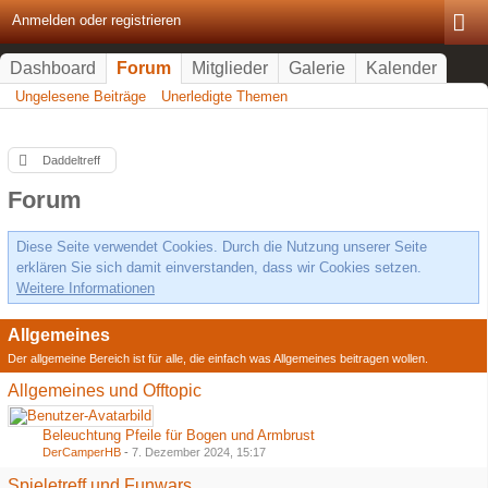
Anmelden oder registrieren
Dashboard
Forum
Mitglieder
Galerie
Kalender
Ungelesene Beiträge
Unerledigte Themen
Daddeltreff
Forum
Diese Seite verwendet Cookies. Durch die Nutzung unserer Seite
erklären Sie sich damit einverstanden, dass wir Cookies setzen.
Weitere Informationen
Allgemeines
Der allgemeine Bereich ist für alle, die einfach was Allgemeines beitragen wollen.
Allgemeines und Offtopic
Beleuchtung Pfeile für Bogen und Armbrust
DerCamperHB
-
7. Dezember 2024, 15:17
Spieletreff und Funwars