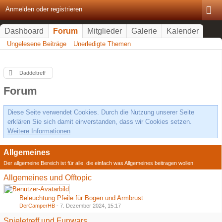
Anmelden oder registrieren
Dashboard
Forum
Mitglieder
Galerie
Kalender
Ungelesene Beiträge
Unerledigte Themen
Daddeltreff
Forum
Diese Seite verwendet Cookies. Durch die Nutzung unserer Seite
erklären Sie sich damit einverstanden, dass wir Cookies setzen.
Weitere Informationen
Allgemeines
Der allgemeine Bereich ist für alle, die einfach was Allgemeines beitragen wollen.
Allgemeines und Offtopic
Beleuchtung Pfeile für Bogen und Armbrust
DerCamperHB
-
7. Dezember 2024, 15:17
Spieletreff und Funwars