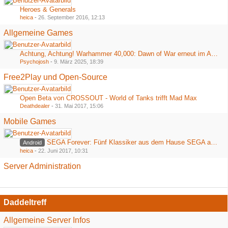
Heroes & Generals
heica
-
26. September 2016, 12:13
Allgemeine Games
Achtung, Achtung! Warhammer 40,000: Dawn of War erneut im Angebot bei Steam
Psychojosh
-
9. März 2025, 18:39
Free2Play und Open-Source
Open Beta von CROSSOUT - World of Tanks trifft Mad Max
Deathdealer
-
31. Mai 2017, 15:06
Mobile Games
SEGA Forever: Fünf Klassiker aus dem Hause SEGA ab heute kostenlos im Playstore
Android
heica
-
22. Juni 2017, 10:31
Server Administration
Daddeltreff
Allgemeine Server Infos