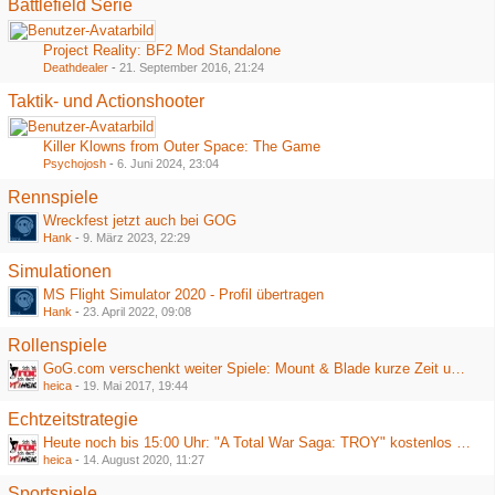
Battlefield Serie
Project Reality: BF2 Mod Standalone
Deathdealer
-
21. September 2016, 21:24
Taktik- und Actionshooter
Killer Klowns from Outer Space: The Game
Psychojosh
-
6. Juni 2024, 23:04
Rennspiele
Wreckfest jetzt auch bei GOG
Hank
-
9. März 2023, 22:29
Simulationen
MS Flight Simulator 2020 - Profil übertragen
Hank
-
23. April 2022, 09:08
Rollenspiele
GoG.com verschenkt weiter Spiele: Mount & Blade kurze Zeit umsonst
heica
-
19. Mai 2017, 19:44
Echtzeitstrategie
Heute noch bis 15:00 Uhr: "A Total War Saga: TROY" kostenlos bei Epic
heica
-
14. August 2020, 11:27
Sportspiele