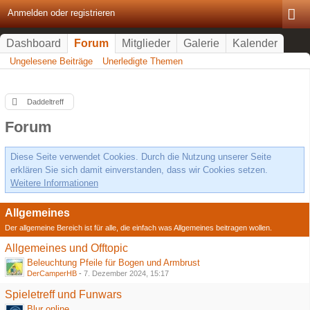
Anmelden oder registrieren
Dashboard
Forum
Mitglieder
Galerie
Kalender
Ungelesene Beiträge
Unerledigte Themen
Daddeltreff
Forum
Diese Seite verwendet Cookies. Durch die Nutzung unserer Seite
erklären Sie sich damit einverstanden, dass wir Cookies setzen.
Weitere Informationen
Allgemeines
Der allgemeine Bereich ist für alle, die einfach was Allgemeines beitragen wollen.
Allgemeines und Offtopic
Beleuchtung Pfeile für Bogen und Armbrust
DerCamperHB
-
7. Dezember 2024, 15:17
Spieletreff und Funwars
Blur online