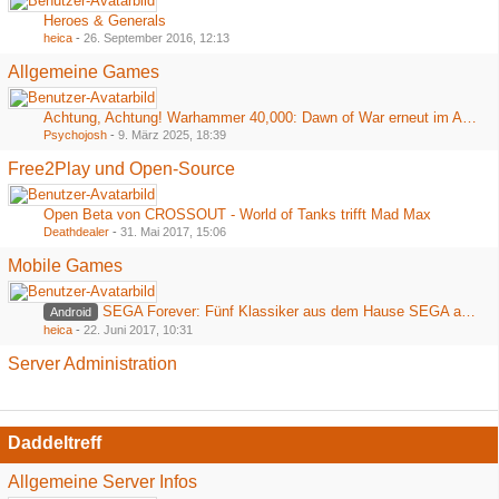
Heroes & Generals
heica
-
26. September 2016, 12:13
Allgemeine Games
Achtung, Achtung! Warhammer 40,000: Dawn of War erneut im Angebot bei Steam
Psychojosh
-
9. März 2025, 18:39
Free2Play und Open-Source
Open Beta von CROSSOUT - World of Tanks trifft Mad Max
Deathdealer
-
31. Mai 2017, 15:06
Mobile Games
SEGA Forever: Fünf Klassiker aus dem Hause SEGA ab heute kostenlos im Playstore
Android
heica
-
22. Juni 2017, 10:31
Server Administration
Daddeltreff
Allgemeine Server Infos