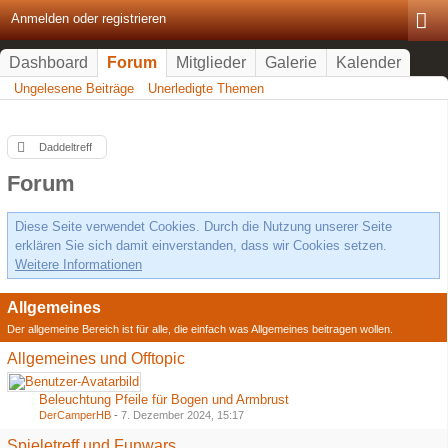
Anmelden oder registrieren
Dashboard
Forum
Mitglieder
Galerie
Kalender
Ungelesene Beiträge
Unerledigte Themen
Daddeltreff
Forum
Diese Seite verwendet Cookies. Durch die Nutzung unserer Seite
erklären Sie sich damit einverstanden, dass wir Cookies setzen.
Weitere Informationen
Allgemeines
Der allgemeine Bereich ist für alle, die einfach was Allgemeines beitragen wollen.
Allgemeines und Offtopic
Beleuchtung Pfeile für Bogen und Armbrust
DerCamperHB
-
7. Dezember 2024, 15:17
Spieletreff und Funwars