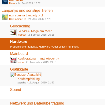
Hank
-
14. Juni 2013, 10:32
Lanpartys und sonstige Treffen
nox somnia Lanparty XLI
DerCamperHB
-
24. April 2026, 17:25
Geocaching
GC54932 Mega am Meer
Iceman
-
2. Februar 2015, 20:15
Hardware
Probleme und Fragen zu Hardware? Oder einfach nur Infos?
Mainboard
Kaufberatung ... mal wieder ;-)
heica
-
21. November 2019, 19:13
Grafikkarte
Kaufempfehlung
papahp -
18. August 2019, 21:57
Sound
Netzwerk und Datenübertragung