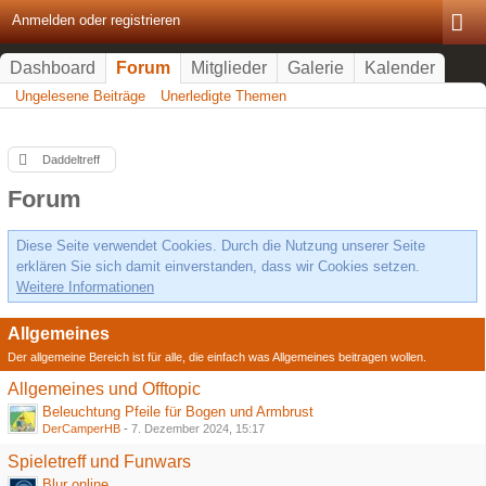
Anmelden oder registrieren
Dashboard
Forum
Mitglieder
Galerie
Kalender
Ungelesene Beiträge
Unerledigte Themen
Daddeltreff
Forum
Diese Seite verwendet Cookies. Durch die Nutzung unserer Seite
erklären Sie sich damit einverstanden, dass wir Cookies setzen.
Weitere Informationen
Allgemeines
Der allgemeine Bereich ist für alle, die einfach was Allgemeines beitragen wollen.
Allgemeines und Offtopic
Beleuchtung Pfeile für Bogen und Armbrust
DerCamperHB
-
7. Dezember 2024, 15:17
Spieletreff und Funwars
Blur online