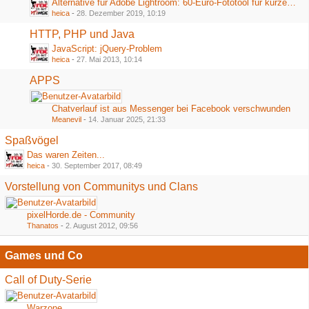
Alternative für Adobe Lightroom: 60-Euro-Fototool für kurze Zeit völlig kostenlos
heica
-
28. Dezember 2019, 10:19
HTTP, PHP und Java
JavaScript: jQuery-Problem
heica
-
27. Mai 2013, 10:14
APPS
Chatverlauf ist aus Messenger bei Facebook verschwunden
Meanevil
-
14. Januar 2025, 21:33
Spaßvögel
Das waren Zeiten...
heica
-
30. September 2017, 08:49
Vorstellung von Communitys und Clans
pixelHorde.de - Community
Thanatos
-
2. August 2012, 09:56
Games und Co
Call of Duty-Serie
Warzone