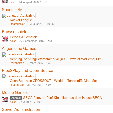
heica
-
14. August 2020, 11:27
Sportspiele
Rocket League
Deathdealer
-
1. August 2015, 19:26
Browserspiele
Heroes & Generals
heica
-
26. September 2016, 12:13
Allgemeine Games
Achtung, Achtung! Warhammer 40,000: Dawn of War erneut im Angebot bei Steam
Psychojosh
-
9. März 2025, 18:39
Free2Play und Open-Source
Open Beta von CROSSOUT - World of Tanks trifft Mad Max
Deathdealer
-
31. Mai 2017, 15:06
Mobile Games
SEGA Forever: Fünf Klassiker aus dem Hause SEGA ab heute kostenlos im Playstore
Android
heica
-
22. Juni 2017, 10:31
Server Administration