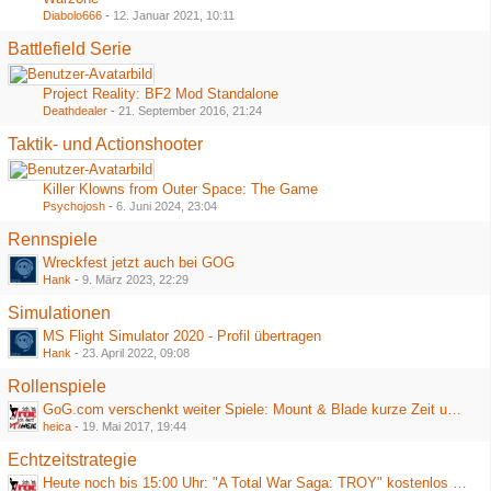
Diabolo666
-
12. Januar 2021, 10:11
Battlefield Serie
Project Reality: BF2 Mod Standalone
Deathdealer
-
21. September 2016, 21:24
Taktik- und Actionshooter
Killer Klowns from Outer Space: The Game
Psychojosh
-
6. Juni 2024, 23:04
Rennspiele
Wreckfest jetzt auch bei GOG
Hank
-
9. März 2023, 22:29
Simulationen
MS Flight Simulator 2020 - Profil übertragen
Hank
-
23. April 2022, 09:08
Rollenspiele
GoG.com verschenkt weiter Spiele: Mount & Blade kurze Zeit umsonst
heica
-
19. Mai 2017, 19:44
Echtzeitstrategie
Heute noch bis 15:00 Uhr: "A Total War Saga: TROY" kostenlos bei Epic