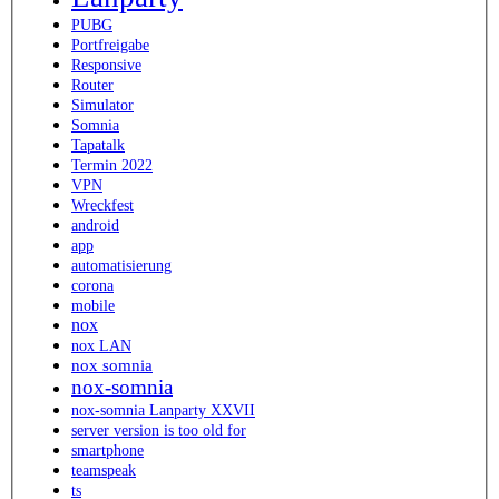
PUBG
Portfreigabe
Responsive
Router
Simulator
Somnia
Tapatalk
Termin 2022
VPN
Wreckfest
android
app
automatisierung
corona
mobile
nox
nox LAN
nox somnia
nox-somnia
nox-somnia Lanparty XXVII
server version is too old for
smartphone
teamspeak
ts