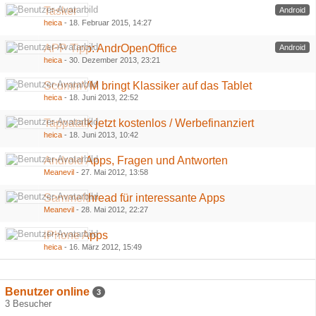
Tasker
Android
heica
-
18. Februar 2015, 14:27
APP Tipp: AndrOpenOffice
Android
heica
-
30. Dezember 2013, 23:21
ScummVM bringt Klassiker auf das Tablet
heica
-
18. Juni 2013, 22:52
Tappatalk jetzt kostenlos / Werbefinanziert
heica
-
18. Juni 2013, 10:42
Android Apps, Fragen und Antworten
Meanevil
-
27. Mai 2012, 13:58
Sammelthread für interessante Apps
Meanevil
-
28. Mai 2012, 22:27
iPhone Apps
heica
-
16. März 2012, 15:49
Benutzer online
3
3 Besucher