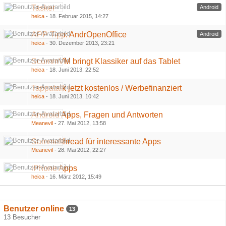
Tasker
Android
heica
-
18. Februar 2015, 14:27
APP Tipp: AndrOpenOffice
Android
heica
-
30. Dezember 2013, 23:21
ScummVM bringt Klassiker auf das Tablet
heica
-
18. Juni 2013, 22:52
Tappatalk jetzt kostenlos / Werbefinanziert
heica
-
18. Juni 2013, 10:42
Android Apps, Fragen und Antworten
Meanevil
-
27. Mai 2012, 13:58
Sammelthread für interessante Apps
Meanevil
-
28. Mai 2012, 22:27
iPhone Apps
heica
-
16. März 2012, 15:49
Benutzer online
13
13 Besucher