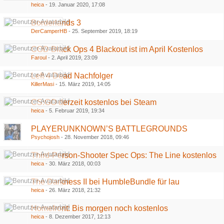
heica
-
19. Januar 2020, 17:08
Borderlands 3
DerCamperHB
-
25. September 2019, 18:19
COD Black Ops 4 Blackout ist im April Kostenlos
Faroul
-
2. April 2019, 23:09
Left 4 Dead Nachfolger
KillerMasi
-
15. März 2019, 14:05
CS:GO derzeit kostenlos bei Steam
heica
-
5. Februar 2019, 19:34
PLAYERUNKNOWN’S BATTLEGROUNDS
Psychojosh
-
28. November 2018, 09:46
Third-Person-Shooter Spec Ops: The Line kostenlos
heica
-
30. März 2018, 00:03
The Darkness II bei HumbleBundle für lau
heica
-
26. März 2018, 21:32
Homefront: Bis morgen noch kostenlos
heica
-
8. Dezember 2017, 12:13