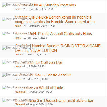
Sanctum 2 für 48 Stunden kostenlos
heica
-
23. November 2017, 21:05
Outlast: Die Deluxe Edition könnt ihr noch bis
morgen kostenlos im Humble Store runterladen
heica
-
22. September 2017, 10:30
Wieder MoH. Pacific Assault Gratis aufs Haus
heica
-
19. Juni 2017, 21:13
Gratis bei Humble Bundle: RISING STORM GAME
OF THE YEAR EDITION
heica
-
25. Mai 2017, 21:21
Im Juli Splinter Cell von Ubi
heica
-
8. Juli 2016, 13:15
Aufs Haus: MoH - Pacific Assault
heica
-
28. März 2016, 16:02
Alternative zu World of Tanks
Meanevil
-
7. August 2014, 01:06
Dead Rising 3 in Deutschland nicht aktivierbar
Meanevil
-
4. August 2014, 12:46