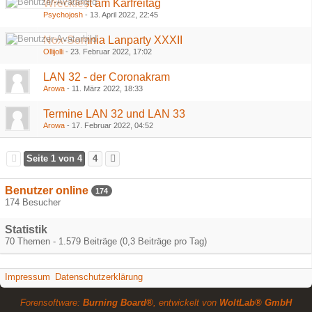
Wreckfest am Karfreitag
Psychojosh
-
13. April 2022, 22:45
Nox-Somnia Lanparty XXXII
Ollijolli
-
23. Februar 2022, 17:02
LAN 32 - der Coronakram
Arowa
-
11. März 2022, 18:33
Termine LAN 32 und LAN 33
Arowa
-
17. Februar 2022, 04:52
Seite 1 von 4
4
Benutzer online
174
174 Besucher
Statistik
70 Themen - 1.579 Beiträge (0,3 Beiträge pro Tag)
Impressum
Datenschutzerklärung
Forensoftware:
Burning Board®
, entwickelt von
WoltLab® GmbH