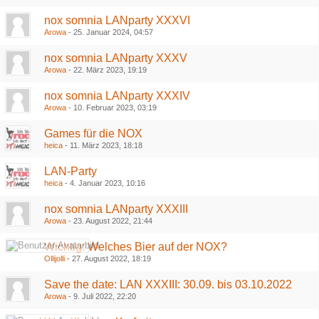
nox somnia LANparty XXXVI
Arowa
-
25. Januar 2024, 04:57
nox somnia LANparty XXXV
Arowa
-
22. März 2023, 19:19
nox somnia LANparty XXXIV
Arowa
-
10. Februar 2023, 03:19
Games für die NOX
heica
-
11. März 2023, 18:18
LAN-Party
heica
-
4. Januar 2023, 10:16
nox somnia LANparty XXXIII
Arowa
-
23. August 2022, 21:44
Wichtig: Welches Bier auf der NOX?
Ollijolli
-
27. August 2022, 18:19
Save the date: LAN XXXIII: 30.09. bis 03.10.2022
Arowa
-
9. Juli 2022, 22:20