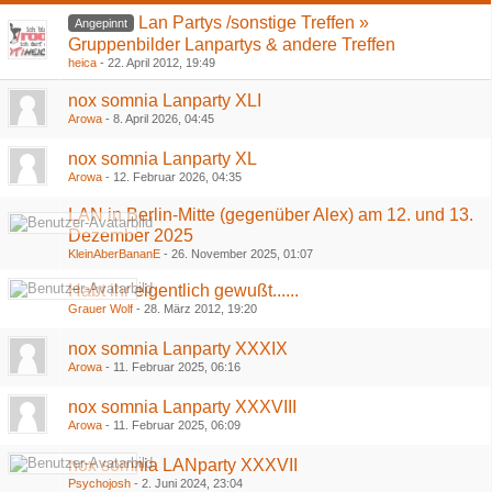
Lan Partys /sonstige Treffen »
Angepinnt
Gruppenbilder Lanpartys & andere Treffen
heica
-
22. April 2012, 19:49
nox somnia Lanparty XLI
Arowa
-
8. April 2026, 04:45
nox somnia Lanparty XL
Arowa
-
12. Februar 2026, 04:35
LAN in Berlin-Mitte (gegenüber Alex) am 12. und 13.
Dezember 2025
KleinAberBananE
-
26. November 2025, 01:07
Habt ihr eigentlich gewußt......
Grauer Wolf
-
28. März 2012, 19:20
nox somnia Lanparty XXXIX
Arowa
-
11. Februar 2025, 06:16
nox somnia Lanparty XXXVIII
Arowa
-
11. Februar 2025, 06:09
nox somnia LANparty XXXVII
Psychojosh
-
2. Juni 2024, 23:04