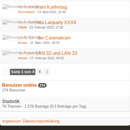
Wreckfest am Karfreitag
Psychojosh
-
13. April 2022, 22:45
Nox-Somnia Lanparty XXXII
Ollijolli
-
23. Februar 2022, 17:02
LAN 32 - der Coronakram
Arowa
-
11. März 2022, 18:33
Termine LAN 32 und LAN 33
Arowa
-
17. Februar 2022, 04:52
Seite 1 von 4
4
Benutzer online
274
274 Besucher
Statistik
70 Themen - 1.579 Beiträge (0,3 Beiträge pro Tag)
Impressum
Datenschutzerklärung