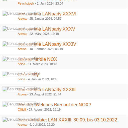
Psychojosh
-
2. Juni 2024, 23:04
nox somnia LANparty XXXVI
Arowa
-
25. Januar 2024, 04:57
nox somnia LANparty XXXV
Arowa
-
22. März 2023, 19:19
nox somnia LANparty XXXIV
Arowa
-
10. Februar 2023, 03:19
Games für die NOX
heica
-
11. März 2023, 18:18
LAN-Party
heica
-
4. Januar 2023, 10:16
nox somnia LANparty XXXIII
Arowa
-
23. August 2022, 21:44
Wichtig: Welches Bier auf der NOX?
Ollijolli
-
27. August 2022, 18:19
Save the date: LAN XXXIII: 30.09. bis 03.10.2022
Arowa
-
9. Juli 2022, 22:20