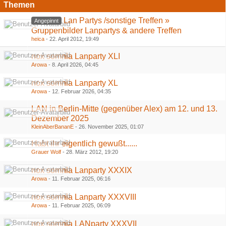
Themen
Lan Partys /sonstige Treffen »
Angepinnt
Gruppenbilder Lanpartys & andere Treffen
heica
-
22. April 2012, 19:49
nox somnia Lanparty XLI
Arowa
-
8. April 2026, 04:45
nox somnia Lanparty XL
Arowa
-
12. Februar 2026, 04:35
LAN in Berlin-Mitte (gegenüber Alex) am 12. und 13.
Dezember 2025
KleinAberBananE
-
26. November 2025, 01:07
Habt ihr eigentlich gewußt......
Grauer Wolf
-
28. März 2012, 19:20
nox somnia Lanparty XXXIX
Arowa
-
11. Februar 2025, 06:16
nox somnia Lanparty XXXVIII
Arowa
-
11. Februar 2025, 06:09
nox somnia LANparty XXXVII