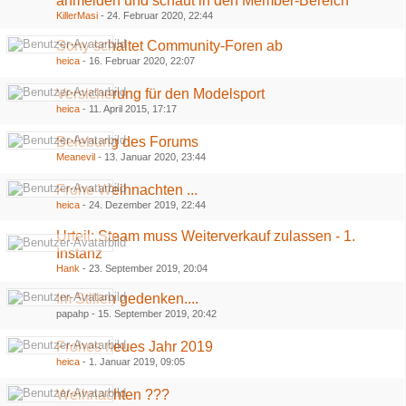
anmelden und schaut in den Member-Bereich
KillerMasi
-
24. Februar 2020, 22:44
Sony schaltet Community-Foren ab
heica
-
16. Februar 2020, 22:07
Versicherung für den Modelsport
heica
-
11. April 2015, 17:17
Belebung des Forums
Meanevil
-
13. Januar 2020, 23:44
Frohe Weihnachten ...
heica
-
24. Dezember 2019, 22:44
Urteil: Steam muss Weiterverkauf zulassen - 1.
Instanz
Hank
-
23. September 2019, 20:04
Im Stillen gedenken....
papahp -
15. September 2019, 20:42
Frohes neues Jahr 2019
heica
-
1. Januar 2019, 09:05
Weihnachten ???