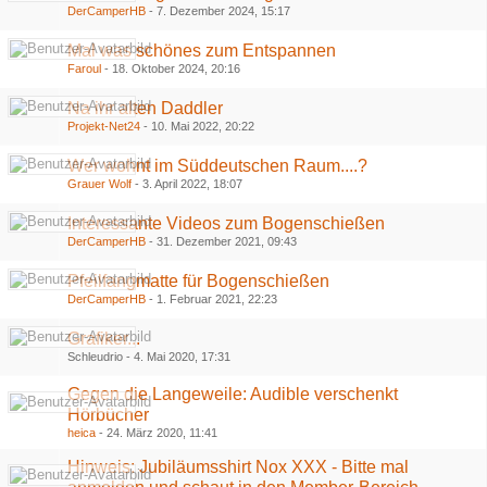
DerCamperHB
-
7. Dezember 2024, 15:17
Mal was schönes zum Entspannen
Faroul
-
18. Oktober 2024, 20:16
Na ihr alten Daddler
Projekt-Net24
-
10. Mai 2022, 20:22
Wer wohnt im Süddeutschen Raum....?
Grauer Wolf
-
3. April 2022, 18:07
Interessante Videos zum Bogenschießen
DerCamperHB
-
31. Dezember 2021, 09:43
Pfeilfangmatte für Bogenschießen
DerCamperHB
-
1. Februar 2021, 22:23
Grafiker...
Schleudrio -
4. Mai 2020, 17:31
Gegen die Langeweile: Audible verschenkt
Hörbücher
heica
-
24. März 2020, 11:41
​Hinweis: Jubiläumsshirt Nox XXX - Bitte mal