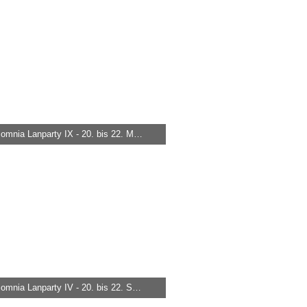
858
0
0
nox-somnia Lanparty IX - 20. bis 22. März 2008
 -
29. März 2015, 18:50
.034
0
0
nox-somnia Lanparty IV - 20. bis 22. September 2006
 -
29. März 2015, 18:43