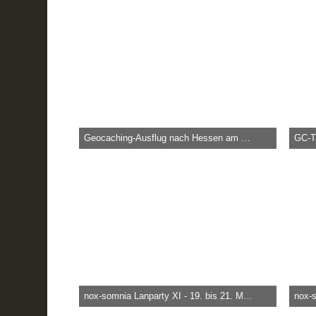
Geocaching-Ausflug nach Hessen am 27. und 28. August 2016
GC-Tr
heica -
29. August 2016, 11:21
heica
121.722
0
0
91
nox-somnia Lanparty XI - 19. bis 21. März 2010
heica -
29. März 2015, 19:58
heica