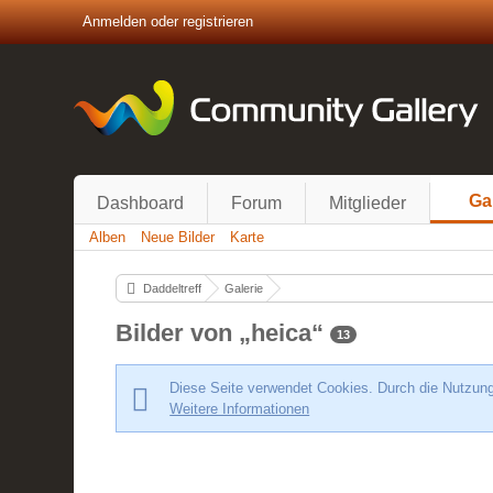
Anmelden oder registrieren
Ga
Dashboard
Forum
Mitglieder
Alben
Neue Bilder
Karte
Daddeltreff
Galerie
Bilder von „heica“
13
Diese Seite verwendet Cookies. Durch die Nutzung 
Weitere Informationen