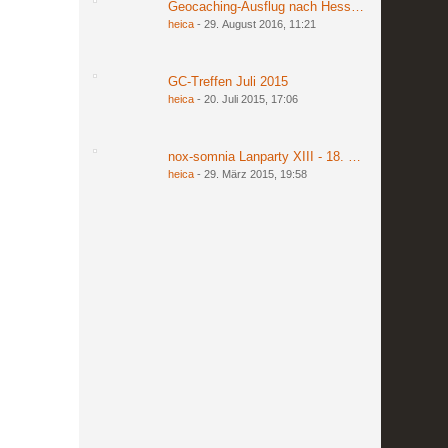
Geocaching-Ausflug nach Hessen am 27. und 2
heica
-
29. August 2016, 11:21
GC-Treffen Juli 2015
heica
-
20. Juli 2015, 17:06
nox-somnia Lanparty XIII - 18. bis 20. März 201
heica
-
29. März 2015, 19:58