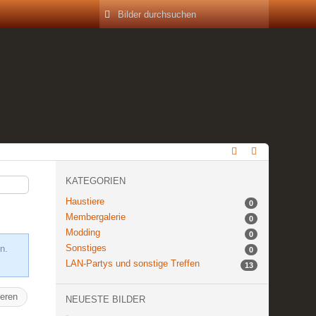
KATEGORIEN
Haustiere
0
Membergalerie
0
Modding
0
Sonstiges
n.
0
LAN-Partys und sonstige Treffen
13
ieren
NEUESTE BILDER