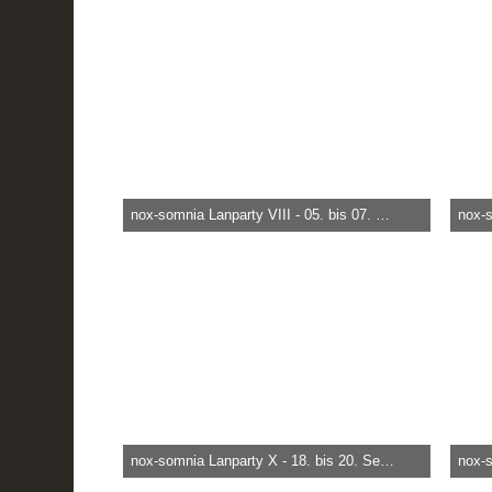
5.456
0
0
6.
nox-somnia Lanparty VIII - 05. bis 07. September 2007
heica -
29. März 2015, 18:50
heica
8.362
0
0
13
nox-somnia Lanparty X - 18. bis 20. September 2009
heica -
29. März 2015, 18:50
heica