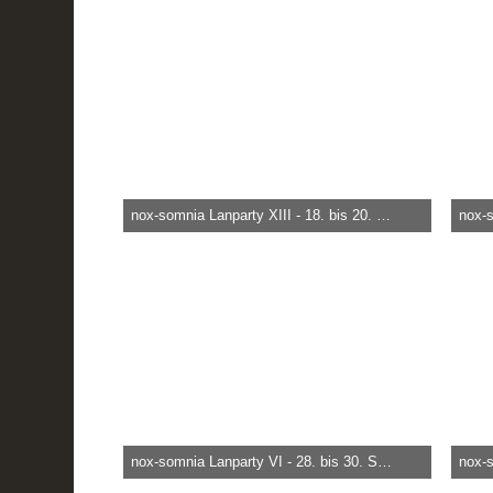
28.743
0
0
5.
nox-somnia Lanparty XIII - 18. bis 20. März 2010
heica -
29. März 2015, 19:58
heica
66.501
0
0
16
nox-somnia Lanparty VI - 28. bis 30. September 2007
heica -
29. März 2015, 18:50
heica