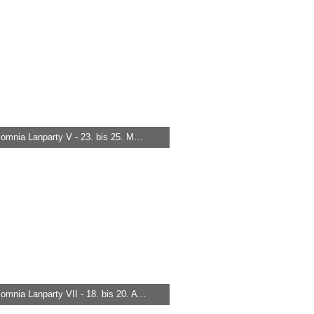
632
0
0
nox-somnia Lanparty V - 23. bis 25. März 2007
 -
29. März 2015, 18:50
.771
0
0
nox-somnia Lanparty VII - 18. bis 20. April 2008
 -
29. März 2015, 18:50