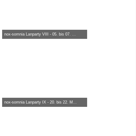
nox-somnia Lanparty VIII - 05. bis 07. September 2007
heica -
29. März 2015, 18:50
8.420
0
0
nox-somnia Lanparty IX - 20. bis 22. März 2008
heica -
29. März 2015, 18:50
13.055
0
0