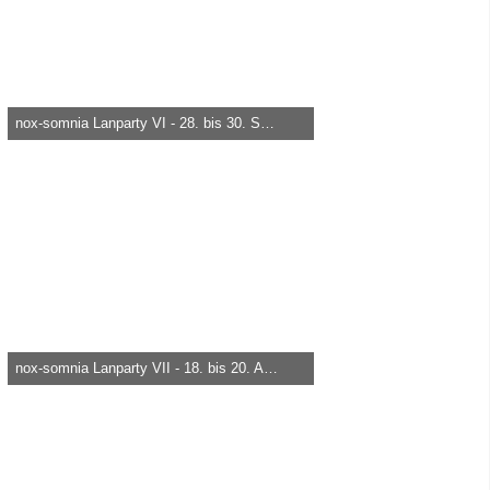
nox-somnia Lanparty VI - 28. bis 30. September 2007
heica -
29. März 2015, 18:50
5.466
0
0
nox-somnia Lanparty VII - 18. bis 20. April 2008
heica -
29. März 2015, 18:50
6.868
0
0