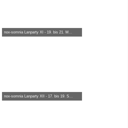
nox-somnia Lanparty XI - 19. bis 21. März 2010
heica -
29. März 2015, 19:58
28.770
0
0
nox-somnia Lanparty XII - 17. bis 19. September 2010
heica -
29. März 2015, 19:58
5.638
0
0