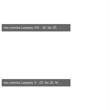
nox-somnia Lanparty XIII - 18. bis 20. März 2010
heica -
29. März 2015, 19:58
66.632
0
0
nox-somnia Lanparty V - 23. bis 25. März 2007
heica -
29. März 2015, 18:50
16.792
0
0