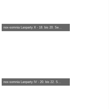
nox-somnia Lanparty X - 18. bis 20. September 2009
heica -
29. März 2015, 18:50
6.067
0
0
nox-somnia Lanparty IV - 20. bis 22. September 2006
heica -
29. März 2015, 18:43
6.611
0
0