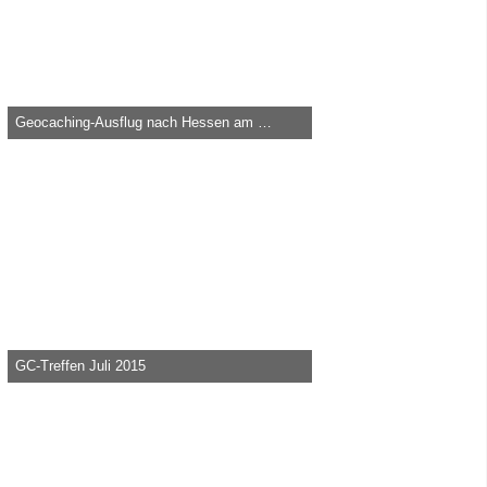
Geocaching-Ausflug nach Hessen am 27. und 28. August 2016
heica -
29. August 2016, 11:21
121.876
0
0
GC-Treffen Juli 2015
heica -
20. Juli 2015, 17:06
91.771
0
0