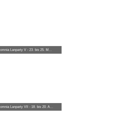
626
0
0
nox-somnia Lanparty V - 23. bis 25. März 2007
 -
29. März 2015
.747
0
0
nox-somnia Lanparty VII - 18. bis 20. April 2008
 -
29. März 2015