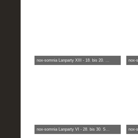
28.721
0
0
5.
nox-somnia Lanparty XIII - 18. bis 20. März 2010
heica -
29. März 2015
heica
66.417
0
0
16
nox-somnia Lanparty VI - 28. bis 30. September 2007
heica -
29. März 2015
heica