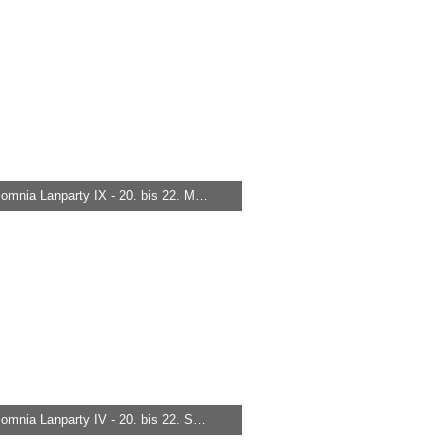
846
0
0
nox-somnia Lanparty IX - 20. bis 22. März 2008
 -
29. März 2015
.028
0
0
nox-somnia Lanparty IV - 20. bis 22. September 2006
 -
29. März 2015