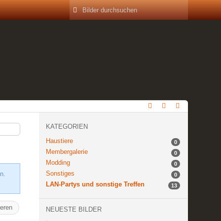
KATEGORIEN
Haustiere
0
Membergalerie
0
Modding
0
Sonstiges
n.
0
LAN-Partys und sonstige Treffen
13
ieren
NEUESTE BILDER