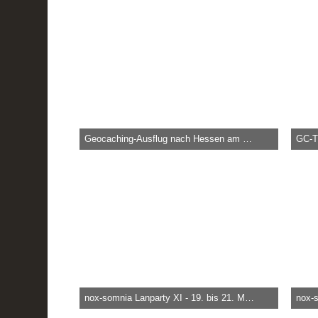
Geocaching-Ausflug nach Hessen am 27. und 28. August 2016
GC-Tr
heica -
29. August 2016
heica
121.581
0
0
91
nox-somnia Lanparty XI - 19. bis 21. März 2010
heica -
29. März 2015
heica