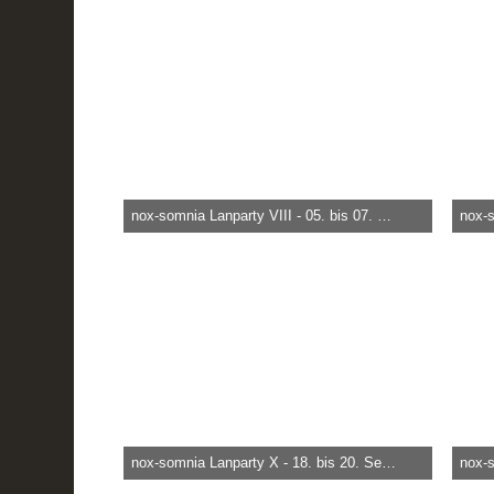
5.448
0
0
6.
nox-somnia Lanparty VIII - 05. bis 07. September 2007
heica -
29. März 2015
heica
8.326
0
0
13
nox-somnia Lanparty X - 18. bis 20. September 2009
heica -
29. März 2015
heica