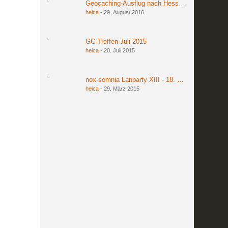
Geocaching-Ausflug nach Hessen am 27. und 2
heica
-
29. August 2016
GC-Treffen Juli 2015
heica
-
20. Juli 2015
nox-somnia Lanparty XIII - 18. bis 20. März 201
heica
-
29. März 2015