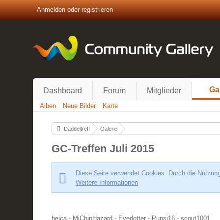
Anmelden oder registrieren
Ga
Dashboard
Forum
Mitglieder
Alben
Neue Bilder
Karte
Daddeltreff
Galerie
GC-Treffen Juli 2015
Diese Seite verwendet Cookies. Durch die Nutzung 
Weitere Informationen
heica - MjChipHazard - Eyedotter - Pupsi16 - scout1001