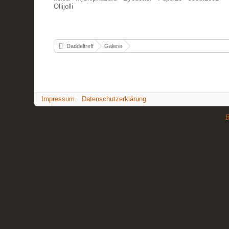
Ollijolli
Daddeltreff
Galerie
Impressum
Datenschutzerklärung
B