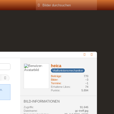
heica
Vitalfunktionsmechaniker
Beiträge
770
Bilder
−3
Termine
−1
Erhaltene Likes
74
n.
Punkte
5.894
BILD-INFORMATIONEN
Zugriffe
91.646
Dateiname
gc-treff.jpg