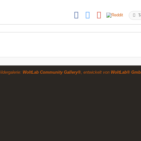
T
ildergalerie:
WoltLab Community Gallery®
, entwickelt von
WoltLab® Gmb