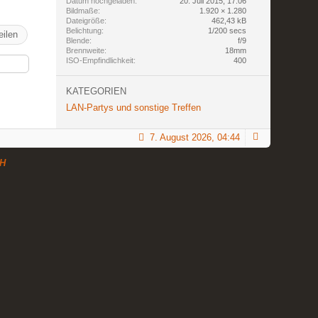
Datum hochgeladen
20. Juli 2015, 17:06
Bildmaße
1.920 × 1.280
Dateigröße
462,43 kB
Belichtung
1/200 secs
eilen
Blende
f/9
Brennweite
18mm
ISO-Empfindlichkeit
400
KATEGORIEN
LAN-Partys und sonstige Treffen
7. August 2026, 04:44
H