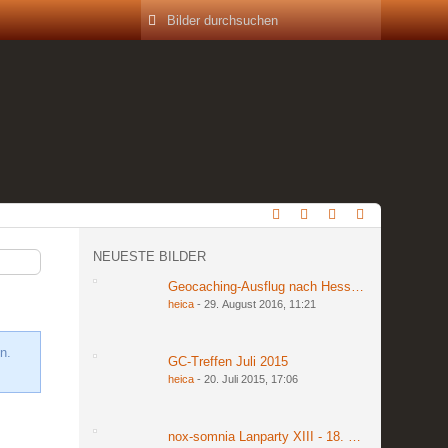
NEUESTE BILDER
Geocaching-Ausflug nach Hessen am 27. und 2
heica
-
29. August 2016, 11:21
n.
GC-Treffen Juli 2015
heica
-
20. Juli 2015, 17:06
nox-somnia Lanparty XIII - 18. bis 20. März 201