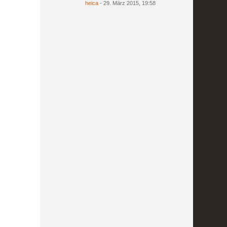
heica
-
29. März 2015, 19:58