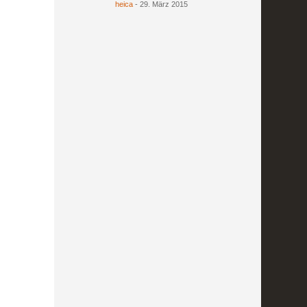
heica
-
29. März 2015