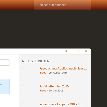
NEUESTE BILDER
Geocaching-Ausflug nach Hessen am 27. und 2
heica
-
29. August 2016
n.
GC-Treffen Juli 2015
heica
-
20. Juli 2015
nox-somnia Lanparty XIII - 18. bis 20. März 201