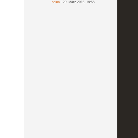
heica
-
29. März 2015, 19:58