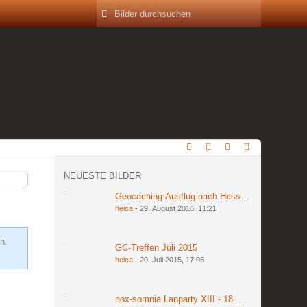
NEUESTE BILDER
Geocaching-Ausflug nach Hessen am 27. und 2
heica
-
29. August 2016, 11:21
n.
GC-Treffen Juli 2015
heica
-
20. Juli 2015, 17:06
nox-somnia Lanparty XIII - 18. bis 20. März 201