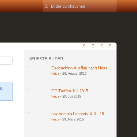
NEUESTE BILDER
Geocaching-Ausflug nach Hessen am 27. und 2
heica
-
29. August 2016
n.
GC-Treffen Juli 2015
heica
-
20. Juli 2015
nox-somnia Lanparty XIII - 18. bis 20. März 201
heica
-
29. März 2015