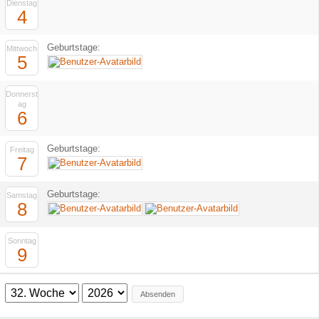
Dienstag
4
Geburtstage:
Mittwoch
5
Donnerst
ag
6
Geburtstage:
Freitag
7
Geburtstage:
Samstag
8
Sonntag
9
Absenden