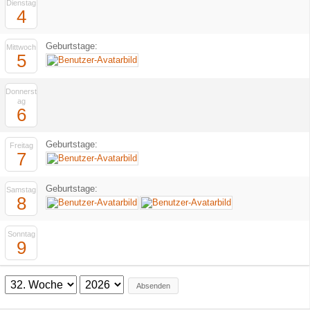
Dienstag
4
Geburtstage:
Mittwoch
5
Donnerst
ag
6
Geburtstage:
Freitag
7
Geburtstage:
Samstag
8
Sonntag
9
Absenden