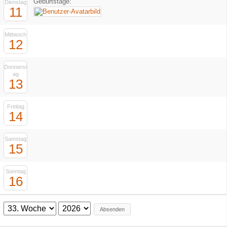
Geburtstage:
Dienstag
11
Mittwoch
12
Donnerst
ag
13
Freitag
14
Samstag
15
Sonntag
16
Absenden