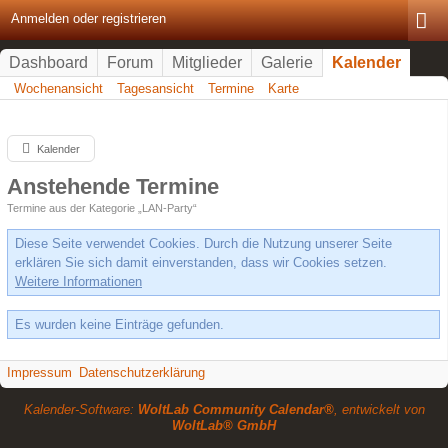
Anmelden oder registrieren
Dashboard
Forum
Mitglieder
Galerie
Kalender
Wochenansicht
Tagesansicht
Termine
Karte
Kalender
Anstehende Termine
Termine aus der Kategorie „LAN-Party“
Diese Seite verwendet Cookies. Durch die Nutzung unserer Seite
erklären Sie sich damit einverstanden, dass wir Cookies setzen.
Weitere Informationen
Es wurden keine Einträge gefunden.
Impressum
Datenschutzerklärung
Kalender-Software:
WoltLab Community Calendar®
, entwickelt von
WoltLab® GmbH