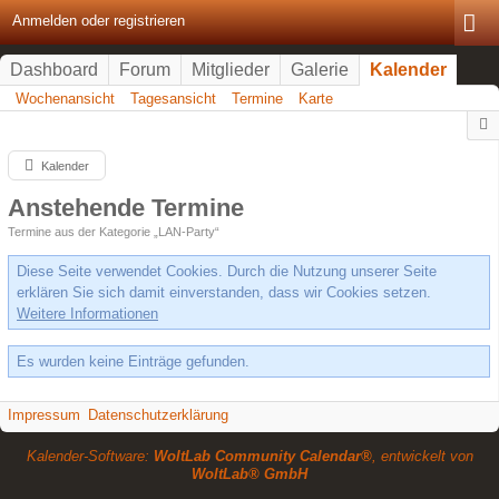
Anmelden oder registrieren
Dashboard
Forum
Mitglieder
Galerie
Kalender
Wochenansicht
Tagesansicht
Termine
Karte
Kalender
Anstehende Termine
Termine aus der Kategorie „LAN-Party“
Diese Seite verwendet Cookies. Durch die Nutzung unserer Seite
erklären Sie sich damit einverstanden, dass wir Cookies setzen.
Weitere Informationen
Es wurden keine Einträge gefunden.
Impressum
Datenschutzerklärung
Kalender-Software:
WoltLab Community Calendar®
, entwickelt von
WoltLab® GmbH