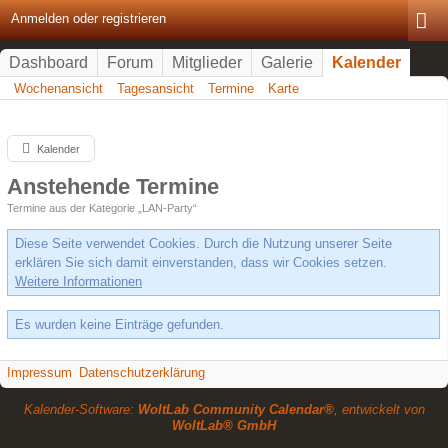
Anmelden oder registrieren
Dashboard
Forum
Mitglieder
Galerie
Kalender
Wochenansicht
Tagesansicht
Termine
Karte
Kalender
Anstehende Termine
Termine aus der Kategorie „LAN-Party“
Diese Seite verwendet Cookies. Durch die Nutzung unserer Seite
erklären Sie sich damit einverstanden, dass wir Cookies setzen.
Weitere Informationen
Es wurden keine Einträge gefunden.
Impressum
Datenschutzerklärung
Kalender-Software:
WoltLab Community Calendar®
, entwickelt von
WoltLab® GmbH