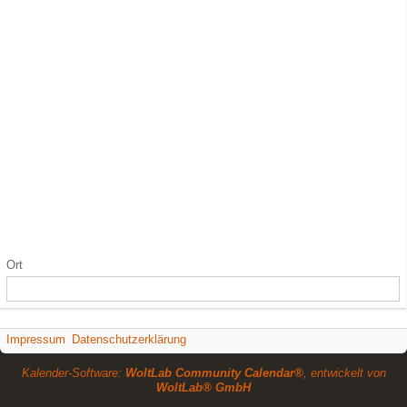
Ort
Impressum
Datenschutzerklärung
Kalender-Software:
WoltLab Community Calendar®
, entwickelt von
WoltLab® GmbH