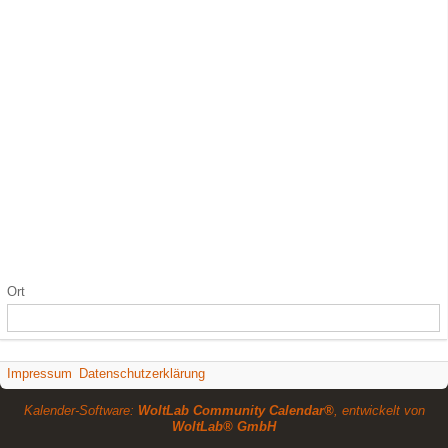
Ort
Impressum
Datenschutzerklärung
Kalender-Software:
WoltLab Community Calendar®
, entwickelt von
WoltLab® GmbH